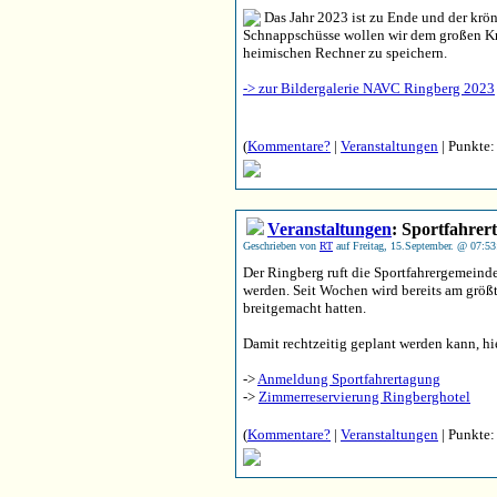
Das Jahr 2023 ist zu Ende und der krö
Schnappschüsse wollen wir dem großen Krei
heimischen Rechner zu speichern.
-> zur Bildergalerie NAVC Ringberg 2023
(
Kommentare?
|
Veranstaltungen
| Punkte:
Veranstaltungen
: Sportfahre
Geschrieben von
RT
auf Freitag, 15.September. @ 07:5
Der Ringberg ruft die Sportfahrergemeind
werden. Seit Wochen wird bereits am größ
breitgemacht hatten.
Damit rechtzeitig geplant werden kann, hi
->
Anmeldung Sportfahrertagung
->
Zimmerreservierung Ringberghotel
(
Kommentare?
|
Veranstaltungen
| Punkte: