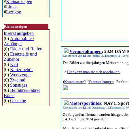
#
Kleinanzeigen
#
Links
#
Lexikon
Kleinanzeigen
Inserat aufgeben
(0)
Automobile /
Anhänger
(0)
Räder und Reifen
Veranstaltungen
: 2024 DAM M
(0)
Ersatzteile und
Geschrieben von
RT
auf Freitag, 20.Dezember. @ 15:40
Zubehör
Die Bilder zur diesjährigen Meisterehrung
(0)
Kart
(0)
Kartzubehör
->
Hier kann man sie sich anschauen.
(0)
Werkzeuge
(0)
Zweirad
(
Kommentare?
|
Veranstaltungen
| Punkte:
(0)
Sonstiges
(0)
Beifahrer/Fahrer
Börse
(0)
Gesuche
Motorsportinfos
: NAVC Sport
Geschrieben von
RT
auf Donnerstag, 12.Dezember. @ 07
Zu folgenden Themen wurden fristgerecht
14. Dezember 2024 gestellt:
Modifizierung des Turbofaktors bei Otto