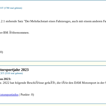
EST (1780 mal gelesen)
.2.1 stehende Satz "Der Mehrfachstart eines Fahrzeuges, auch mit einem anderen Fah
s der BM Ã¼bernommen.
 0)
torsportjahr 2023
 CET (2510 mal gelesen)
on 2023:
ez. 2022 hat folgende BeschlÃ¼sse gefaÃŸt, die fÃ¼r den DAM Motorsport in der 
otorsportinfos
| Punkte: 0)