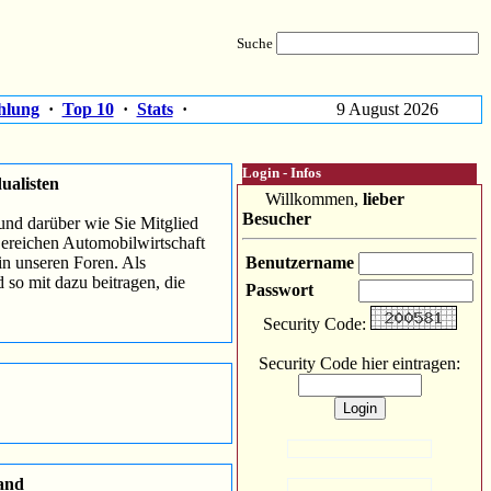
Suche
hlung
·
Top 10
·
Stats
·
9 August 2026
Login - Infos
ualisten
Willkommen,
lieber
Besucher
nd darüber wie Sie Mitglied
Bereichen Automobilwirtschaft
in unseren Foren. Als
Benutzername
d so mit dazu beitragen, die
Passwort
Security Code:
Security Code hier eintragen:
and