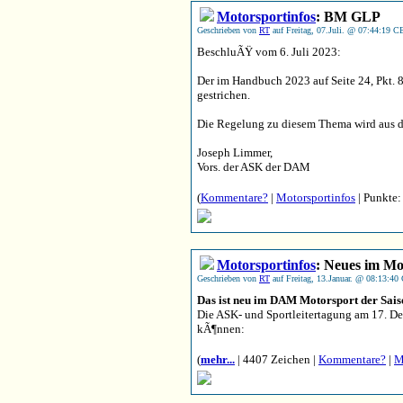
Motorsportinfos
: BM GLP
Geschrieben von
RT
auf Freitag, 07.Juli. @ 07:44:19 C
BeschluÃŸ vom 6. Juli 2023:
Der im Handbuch 2023 auf Seite 24, Pkt. 8
gestrichen.
Die Regelung zu diesem Thema wird au
Joseph Limmer,
Vors. der ASK der DAM
(
Kommentare?
|
Motorsportinfos
| Punkte:
Motorsportinfos
: Neues im Mo
Geschrieben von
RT
auf Freitag, 13.Januar. @ 08:13:40
Das ist neu im DAM Motorsport der Sais
Die ASK- und Sportleitertagung am 17. D
kÃ¶nnen:
(
mehr...
| 4407 Zeichen |
Kommentare?
|
M