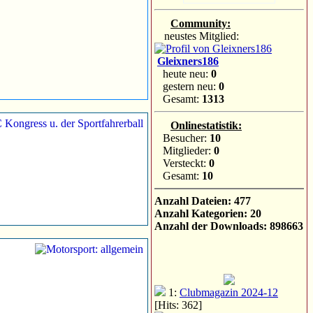
Community:
neustes Mitglied:
Gleixners186
heute neu:
0
gestern neu:
0
Gesamt:
1313
Onlinestatistik:
Besucher:
10
Mitglieder:
0
Versteckt:
0
Gesamt:
10
Anzahl Dateien: 477
Anzahl Kategorien: 20
Anzahl der Downloads: 898663
1:
Clubmagazin 2024-12
[Hits: 362]
2:
Clubmagazin 2024-11