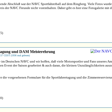
nende Abschluß war der NAVC Sportfahrerball auf dem Ringberg. Viele Fotos wurde
s der NAVC Freunde nicht vorenthalten. Daher gibt es hier eine Fotogalerie mit d
 5)
rtagung und DAM Meisterehrung
3:57 CEST (1936 mal gelesen)
e im Deutschen NAVC und wir hoffen, daß viele Motorsportler und Fans unseres A
ten Event der Saison gearbeitet & auch daran, die kleinen Unzulänglichkeiten aus
er die vorgesehenen Formulare für die Sportfahrertagung und die Zimmerreservieru
 0)