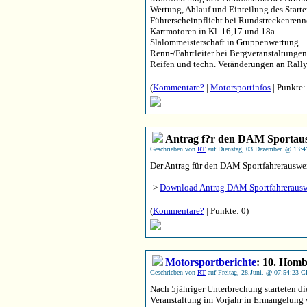
Wertung, Ablauf und Einteilung des Start
Führerscheinpflicht bei Rundstreckenren
Kartmotoren in Kl. 16,17 und 18a
Slalommeisterschaft in Gruppenwertung
Renn-/Fahrtleiter bei Bergveranstaltungen
Reifen und techn. Veränderungen an Rall
(
Kommentare?
|
Motorsportinfos
| Punkte:
Antrag f?r den DAM Sportaus
Geschrieben von
RT
auf Dienstag, 03.Dezember. @ 13:4
Der Antrag für den DAM Sportfahrerausweis
->
Download Antrag DAM Sportfahrerauswe
(
Kommentare?
| Punkte: 0)
Motorsportberichte
: 10. Homb
Geschrieben von
RT
auf Freitag, 28.Juni. @ 07:54:23 C
Nach 5jähriger Unterbrechung starteten d
Veranstaltung im Vorjahr in Ermangelung v