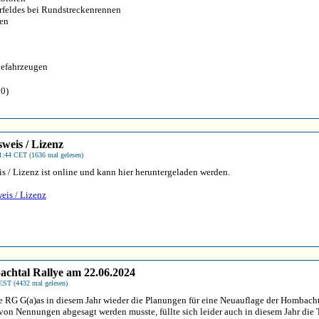
erfeldes bei Rundstreckenrennen
nen
yefahrzeugen
 0)
weis / Lizenz
1:44 CET (1636 mal gelesen)
 / Lizenz ist online und kann hier heruntergeladen werden.
is / Lizenz
achtal Rallye am 22.06.2024
EST (4432 mal gelesen)
ie RG G(a)as in diesem Jahr wieder die Planungen für eine Neuauflage der Hombach
on Nennungen abgesagt werden musste, füllte sich leider auch in diesem Jahr die 