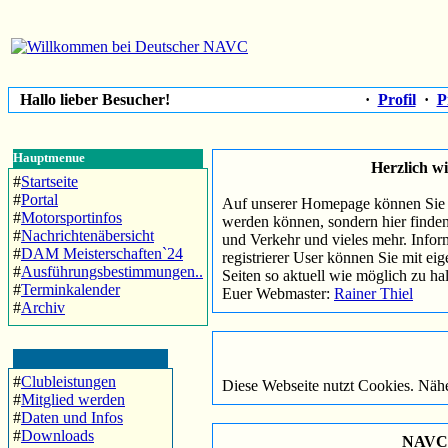
Hallo lieber Besucher!
·
Profil
·
P
Hauptmenue
Herzlich w
#
Startseite
#
Portal
Auf unserer Homepage können Sie s
#
Motorsportinfos
werden können, sondern hier finden
#
Nachrichtenäbersicht
und Verkehr und vieles mehr. Infor
#
DAM Meisterschaften`24
registrierer User können Sie mit eig
#
Ausführungsbestimmungen..
Seiten so aktuell wie möglich zu hal
#
Terminkalender
Euer Webmaster:
Rainer Thiel
#
Archiv
#
Clubleistungen
Diese Webseite nutzt Cookies. Näh
#
Mitglied werden
#
Daten und Infos
#
Downloads
NAVC G