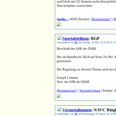
und blieb mit 52 Startern recht übersichtl
Streckenplan verzeichnet.
(
mehr...
| 4036 Zeichen |
Kommentare?
|
M
Sportabteilung
: BGP
Geschrieben von
RT
auf Freitag, 10.Mai. @ 09:30:31 C
Beschluß der ASK der DAM:
Der im Handbuch 2024 auf Seite 24, Pkt. 8
gestrichen.
Die Regelung zu diesem Thema wird aus
Joseph Limmer,
Vors. der ASK der DAM
(
Kommentare?
|
Sportabteilung
| Punkte: 0
Veranstaltungen
: NAVC Ring
Geschrieben von
RT
auf Donnerstag, 04.Januar. @ 13:48