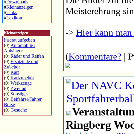
Die Bilder zur die
#
Downloads
#
Kleinanzeigen
Meisterehrung sin
#
Links
#
Lexikon
->
Hier kann man 
Kleinanzeigen
Inserat aufgeben
(0)
Automobile /
Anhänger
(
Kommentare?
| P
(0)
Räder und Reifen
(0)
Ersatzteile und
Zubehör
(0)
Kart
(0)
Kartzubehör
(0)
Werkzeuge
(0)
Zweirad
(0)
Sonstiges
(0)
Beifahrer/Fahrer
Börse
Veranstaltu
(0)
Gesuche
Ringberg Woc