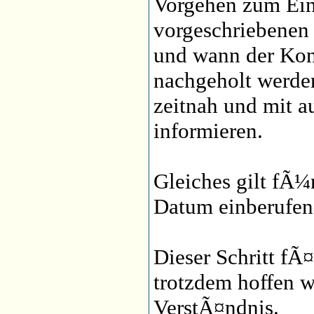
Vorgehen zum Ein
vorgeschriebenen
und wann der Ko
nachgeholt werde
zeitnah und mit a
informieren.
Gleiches gilt fÃ¼
Datum einberufene
Dieser Schritt fÃ¤l
trotzdem hoffen wi
VerstÃ¤ndnis.