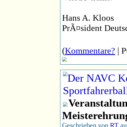
Hans A. Kloos
PrÃ¤sident Deut
(
Kommentare?
| P
Veranstaltun
Meisterehrun
Geschrieben von
RT
au