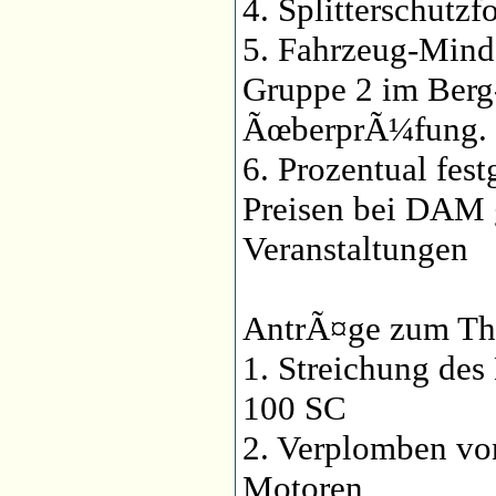
4. Splitterschutzf
5. Fahrzeug-Minde
Gruppe 2 im Berg
ÃœberprÃ¼fung.
6. Prozentual fes
Preisen bei DAM
Veranstaltungen
AntrÃ¤ge zum Th
1. Streichung de
100 SC
2. Verplomben vo
Motoren