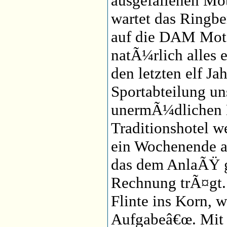
ausgefallenen Mo
wartet das Ringb
auf die DAM Moto
natÃ¼rlich alles e
den letzten elf Ja
Sportabteilung u
unermÃ¼dlichen 
Traditionshotel 
ein Wochenende au
das dem AnlaÃŸ
Rechnung trÃ¤gt.
Flinte ins Korn, 
Aufgabeâ€œ. Mit d