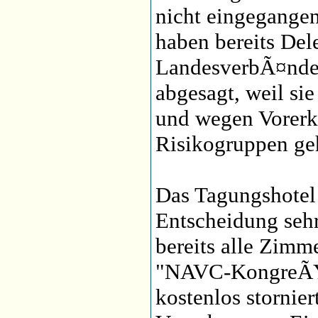
nicht eingegange
haben bereits Del
LandesverbÃ¤nde
abgesagt, weil si
und wegen Vorer
Risikogruppen ge
Das Tagungshotel 
Entscheidung sehr
bereits alle Zimm
"NAVC-KongreÃŸ"
kostenlos stornier