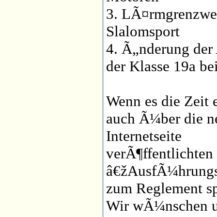
3. LÃ¤rmgrenzwer
Slalomsport
4. Ã„nderung der 
der Klasse 19a be
Wenn es die Zeit 
auch Ã¼ber die ne
Internetseite
verÃ¶ffentlichten
â€žAusfÃ¼hrung
zum Reglement sp
Wir wÃ¼nschen u