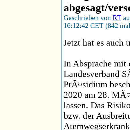
abgesagt/ver
Geschrieben von
RT
au
16:12:42 CET (842 mal
Jetzt hat es auch 
In Absprache mi
Landesverband S
PrÃ¤sidium besc
2020 am 28. MÃ¤rz
lassen. Das Risik
bzw. der Ausbreit
Atemwegserkran