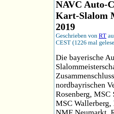
NAVC Auto-Cr
Kart-Slalom M
2019
Geschrieben von
RT
auf
CEST (1226 mal geles
Die bayerische Au
Slalommeisterschaf
Zusammenschluss
nordbayrischen V
Rosenberg, MSC
MSC Wallerberg,
NMF Neumarkt, R