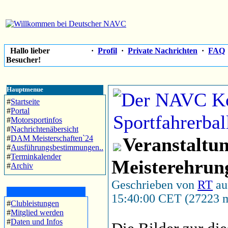
Hallo lieber
·
Profil
·
Private Nachrichten
·
FAQ
Besucher!
Hauptmenue
#
Startseite
#
Portal
#
Motorsportinfos
#
Nachrichtenäbersicht
#
DAM Meisterschaften`24
Veranstaltu
#
Ausführungsbestimmungen..
#
Terminkalender
Meisterehrun
#
Archiv
Geschrieben von
RT
au
15:40:00 CET (27223 m
#
Clubleistungen
#
Mitglied werden
#
Daten und Infos