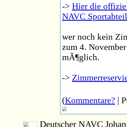
->
Hier die offizi
NAVC Sportabtei
wer noch kein Zim
zum 4. November 
mÃ¶glich.
->
Zimmerreservie
(
Kommentare?
| P
Deutscher NAVC Johanne