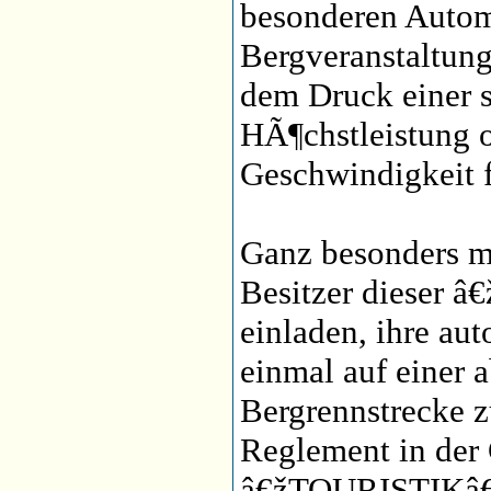
besonderen Autom
Bergveranstaltun
dem Druck einer s
HÃ¶chstleistung o
Geschwindigkeit 
Ganz besonders m
Besitzer dieser 
einladen, ihre au
einmal auf einer 
Bergrennstrecke z
Reglement in der
â€žTOURISTIKâ€œ