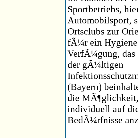
Sportbetriebs, hie
Automobilsport, s
Ortsclubs zur Ori
fÃ¼r ein Hygiene
VerfÃ¼gung, das 
der gÃ¼ltigen
Infektionsschut
(Bayern) beinhal
die MÃ¶glichkeit,
individuell auf di
BedÃ¼rfnisse anz