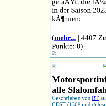
gefaÃŸt, die fÃ
in der Saison 202
kÃ¶nnen:
(
mehr...
| 4407 Ze
Punkte: 0)
Motorsportin
alle Slalomfa
Geschrieben von
RT
au
CEST (1368 mal geles