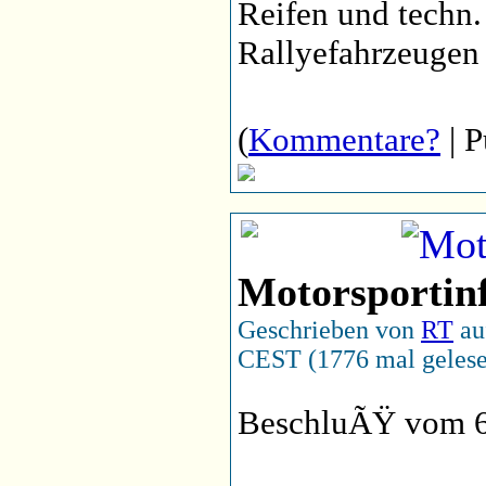
Reifen und techn
Rallyefahrzeugen
(
Kommentare?
| P
Motorsporti
Geschrieben von
RT
auf
CEST (1776 mal geles
BeschluÃŸ vom 6.