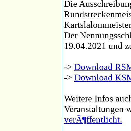
Die Ausschreibu
Rundstreckenmeis
Kartslalommeisters
Der Nennungssch
19.04.2021 und z
->
Download RSM
->
Download KSM
Weitere Infos auc
Veranstaltungen 
verÃ¶ffentlicht.