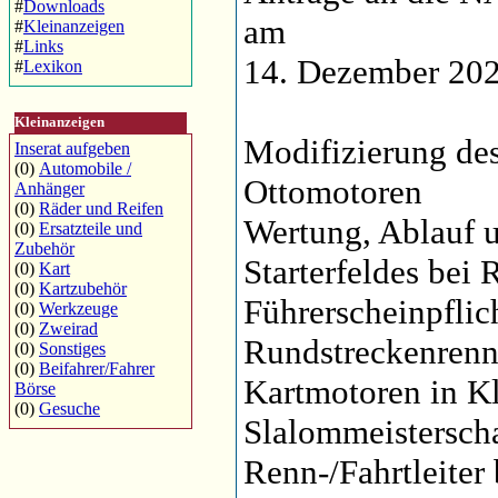
#
Downloads
am
#
Kleinanzeigen
#
Links
14. Dezember 2024
#
Lexikon
Kleinanzeigen
Modifizierung des
Inserat aufgeben
(0)
Automobile /
Ottomotoren
Anhänger
(0)
Räder und Reifen
Wertung, Ablauf u
(0)
Ersatzteile und
Zubehör
Starterfeldes bei
(0)
Kart
(0)
Kartzubehör
Führerscheinpflic
(0)
Werkzeuge
(0)
Zweirad
Rundstreckenren
(0)
Sonstiges
(0)
Beifahrer/Fahrer
Kartmotoren in Kl
Börse
(0)
Gesuche
Slalommeistersch
Renn-/Fahrtleiter