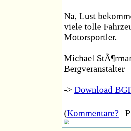
Na, Lust bekomme
viele tolle Fahrz
Motorsportler.
Michael StÃ¶rman
Bergveranstalter
->
Download BGP
(
Kommentare?
| P