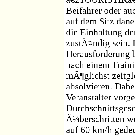
Beifahrer oder au
auf dem Sitz dane
die Einhaltung de
zustÃ¤ndig sein. 
Herausforderung b
nach einem Train
mÃ¶glichst zeitg
absolvieren. Dabe
Veranstalter vorg
Durchschnittsgesc
Ã¼berschritten 
auf 60 km/h gedeck