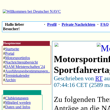
Hallo lieber
·
Profil
·
Private Nachrichten
·
FAQ
Besucher!
Hauptmenue
#
Startseite
#
Portal
Motorsportin
#
Motorsportinfos
#
Nachrichtenäbersicht
#
DAM Meisterschaften`24
Sportfahrert
#
Ausführungsbestimmungen..
#
Terminkalender
Geschrieben von
RT
au
#
Archiv
07:44:16 CET (2589 ma
Zu folgenden The
#
Clubleistungen
#
Mitglied werden
Anträge an die N
#
Daten und Infos