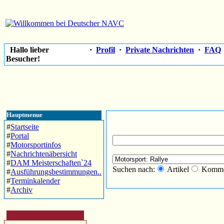
Hallo lieber
·
Profil
·
Private Nachrichten
·
FAQ
Besucher!
Hauptmenue
#
Startseite
#
Portal
#
Motorsportinfos
#
Nachrichtenäbersicht
#
DAM Meisterschaften`24
Suchen nach:
Artikel
Komme
#
Ausführungsbestimmungen..
#
Terminkalender
#
Archiv