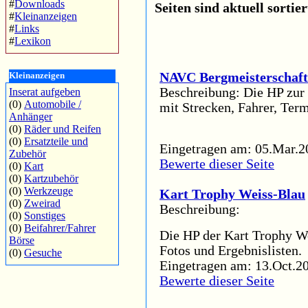
#
Downloads
Seiten sind aktuell sortie
#
Kleinanzeigen
#
Links
#
Lexikon
Kleinanzeigen
NAVC Bergmeisterschaft
Beschreibung: Die HP zu
Inserat aufgeben
(0)
Automobile /
mit Strecken, Fahrer, Ter
Anhänger
(0)
Räder und Reifen
(0)
Ersatzteile und
Eingetragen am: 05.Mar.2
Zubehör
Bewerte dieser Seite
(0)
Kart
(0)
Kartzubehör
(0)
Werkzeuge
Kart Trophy Weiss-Blau
(0)
Zweirad
Beschreibung:
(0)
Sonstiges
(0)
Beifahrer/Fahrer
Die HP der Kart Trophy We
Börse
Fotos und Ergebnislisten.
(0)
Gesuche
Eingetragen am: 13.Oct.20
Bewerte dieser Seite