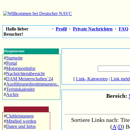
Hallo lieber
·
Profil
·
Private Nachrichten
·
FAQ
Besucher!
Hauptmenue
#
Startseite
#
Portal
#
Motorsportinfos
#
Nachrichtenäbersicht
#
DAM Meisterschaften`24
[
Link- Kategorien
|
Link meld
#
Ausführungsbestimmungen..
#
Terminkalender
#
Archiv
Bereich:
#
Clubleistungen
Sortiere Links nach: Tite
#
Mitglied werden
(
A
\
D
) B
#
Daten und Infos