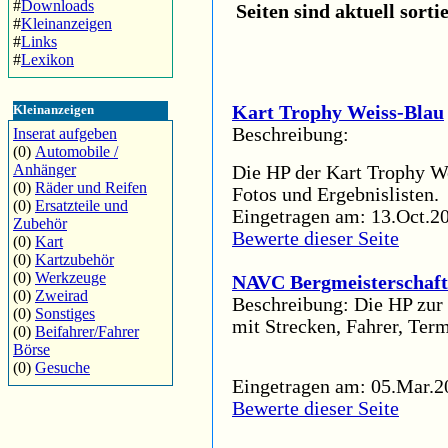
#
Downloads
Seiten sind aktuell sorti
#
Kleinanzeigen
#
Links
#
Lexikon
Kleinanzeigen
Kart Trophy Weiss-Blau
Beschreibung:
Inserat aufgeben
(0)
Automobile /
Anhänger
Die HP der Kart Trophy We
(0)
Räder und Reifen
Fotos und Ergebnislisten.
(0)
Ersatzteile und
Eingetragen am: 13.Oct.20
Zubehör
Bewerte dieser Seite
(0)
Kart
(0)
Kartzubehör
(0)
Werkzeuge
NAVC Bergmeisterschaft
(0)
Zweirad
Beschreibung: Die HP zu
(0)
Sonstiges
mit Strecken, Fahrer, Ter
(0)
Beifahrer/Fahrer
Börse
(0)
Gesuche
Eingetragen am: 05.Mar.2
Bewerte dieser Seite