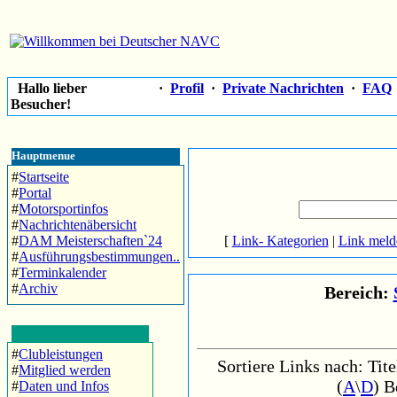
Hallo lieber
·
Profil
·
Private Nachrichten
·
FAQ
Besucher!
Hauptmenue
#
Startseite
#
Portal
#
Motorsportinfos
#
Nachrichtenäbersicht
#
DAM Meisterschaften`24
[
Link- Kategorien
|
Link meld
#
Ausführungsbestimmungen..
#
Terminkalender
#
Archiv
Bereich:
#
Clubleistungen
Sortiere Links nach: Tite
#
Mitglied werden
(
A
\
D
) B
#
Daten und Infos